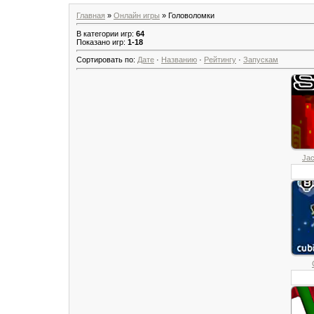
Главная
»
Онлайн игры
» Головоломки
В категории игр
:
64
Показано игр
:
1-18
Сортировать по
:
Дате
·
Названию
·
Рейтингу
·
Запускам
Jac