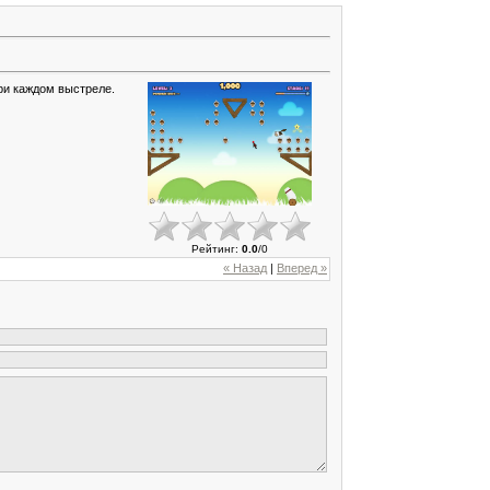
при каждом выстреле.
Рейтинг
:
0.0
/
0
« Назад
|
Вперед »