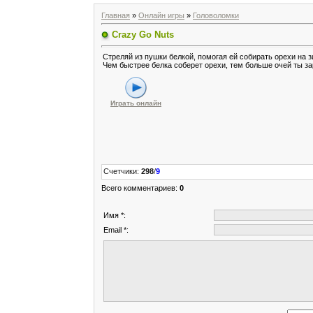
Главная
»
Онлайн игры
»
Головоломки
Crazy Go Nuts
Стреляй из пушки белкой, помогая ей собирать орехи на 
Чем быстрее белка соберет орехи, тем больше очей ты з
Играть онлайн
Счетчики
:
298
/
9
Всего комментариев
:
0
Имя *:
Email *: