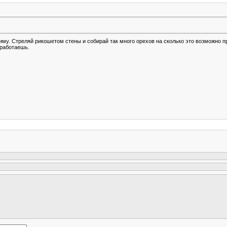
зиму. Стреляй рикошетом стены и собирай так много орехов на сколько это возможно 
аработаешь.