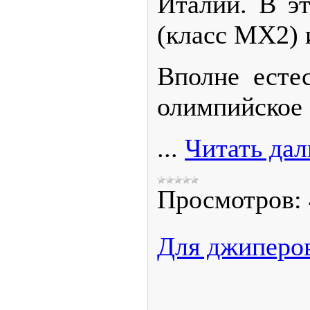
Италии. В э
(класс МХ2) 
Вполне есте
олимпийское 
...
Читать дал
Просмотров:
Для джиперов