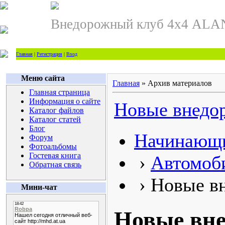
Внедорожный клуб 4х4 ALA
Главная
|
Регистрация
|
Вход
Меню сайта
Главная
»
Архив материалов
Главная страница
Информация о сайте
Новые внедо
Каталог файлов
Каталог статей
Блог
Начинающи
Форум
Фотоальбомы
Гостевая книга
›
Автомоб
Обратная связь
› Новые в
Мини-чат
Новые вн