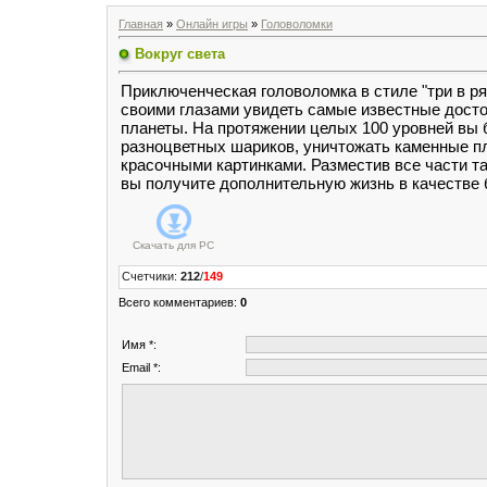
Главная
»
Онлайн игры
»
Головоломки
Вокруг света
Приключенческая головоломка в стиле "три в ря
своими глазами увидеть самые известные дост
планеты. На протяжении целых 100 уровней вы 
разноцветных шариков, уничтожать каменные пл
красочными картинками. Разместив все части та
вы получите дополнительную жизнь в качестве 
Скачать для
PC
Счетчики
:
212
/
149
Всего комментариев
:
0
Имя *:
Email *: