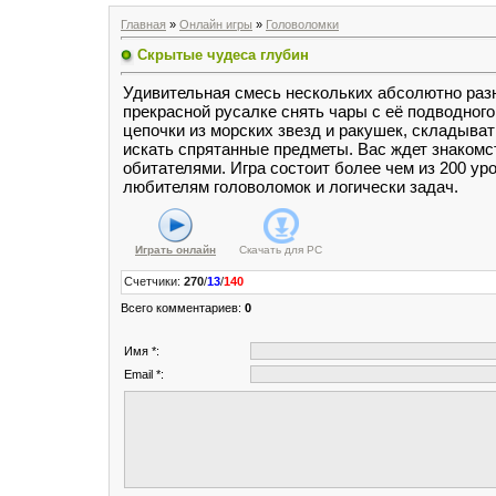
Главная
»
Онлайн игры
»
Головоломки
Скрытые чудеса глубин
Удивительная смесь нескольких абсолютно раз
прекрасной русалке снять чары с её подводного
цепочки из морских звезд и ракушек, складыват
искать спрятанные предметы. Вас ждет знакомс
обитателями. Игра состоит более чем из 200 ур
любителям головоломок и логически задач.
Играть онлайн
Скачать для
PC
Счетчики
:
270
/
13
/
140
Всего комментариев
:
0
Имя *:
Email *: