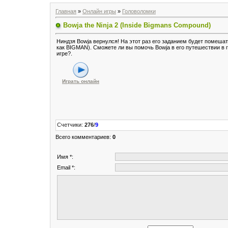
Главная
»
Онлайн игры
»
Головоломки
Bowja the Ninja 2 (Inside Bigmans Compound)
Ниндзя Bowja вернулся! На этот раз его заданием будет помешат
как BIGMAN). Сможете ли вы помочь Bowja в его путешествии в 
игре?.
Играть онлайн
Счетчики
:
276
/
9
Всего комментариев
:
0
Имя *:
Email *: