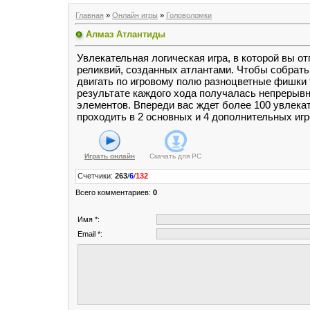
Главная
»
Онлайн игры
»
Головоломки
Алмаз Атлантиды
Увлекательная логическая игра, в которой вы о
реликвий, созданных атлантами. Чтобы собрат
двигать по игровому полю разноцветные фишки 
результате каждого хода получалась непрерывн
элементов. Впереди вас ждет более 100 увлека
проходить в 2 основных и 4 дополнительных иг
Играть онлайн
Скачать для
PC
Счетчики
:
263
/
6
/
132
Всего комментариев
:
0
Имя *:
Email *: