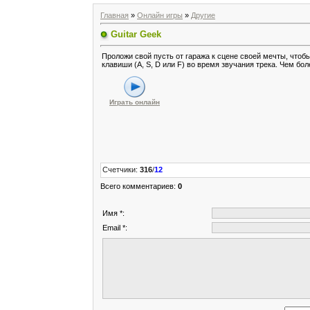
Главная
»
Онлайн игры
»
Другие
Guitar Geek
Проложи свой пусть от гаража к сцене своей мечты, что
клавиши (A, S, D или F) во время звучания трека. Чем бо
Играть онлайн
Счетчики
:
316
/
12
Всего комментариев
:
0
Имя *:
Email *: