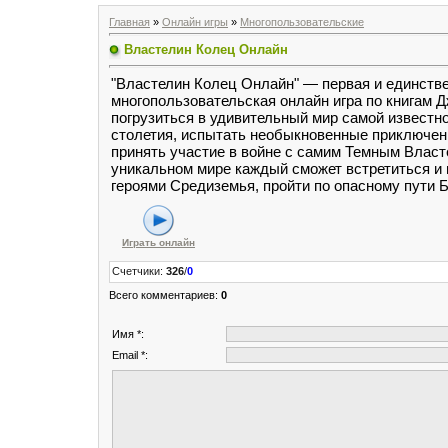
Главная
»
Онлайн игры
»
Многопользовательские
Властелин Колец Онлайн
"Властелин Колец Онлайн" — первая и единстве
многопользовательская онлайн игра по книгам Дж
погрузиться в удивительный мир самой известн
столетия, испытать необыкновенные приключен
принять участие в войне с самим Темным Власт
уникальном мире каждый сможет встретиться и
героями Средиземья, пройти по опасному пути Б
Играть онлайн
Счетчики
:
326
/
0
Всего комментариев
:
0
Имя *:
Email *: