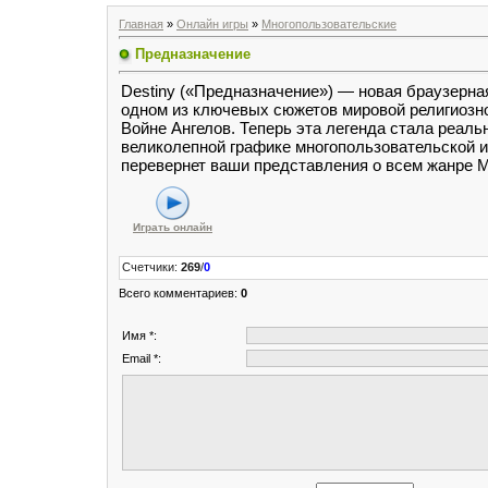
Главная
»
Онлайн игры
»
Многопользовательские
Предназначение
Destiny («Предназначение») — новая браузерная
одном из ключевых сюжетов мировой религиозно
Войне Ангелов. Теперь эта легенда стала реал
великолепной графике многопользовательской и
перевернет ваши представления о всем жанр
Играть онлайн
Счетчики
:
269
/
0
Всего комментариев
:
0
Имя *:
Email *: