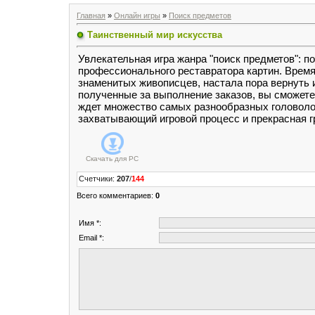
Главная
»
Онлайн игры
»
Поиск предметов
Таинственный мир искусства
Увлекательная игра жанра "поиск предметов": п
профессионального реставратора картин. Время
знаменитых живописцев, настала пора вернуть и
полученные за выполнение заказов, вы сможете
ждет множество самых разнообразных головолом
захватывающий игровой процесс и прекрасная г
Скачать для
PC
Счетчики
:
207
/
144
Всего комментариев
:
0
Имя *:
Email *: