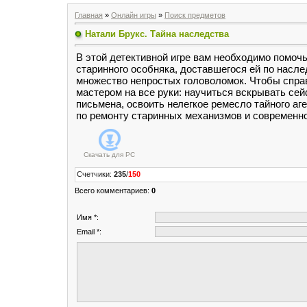
Главная
»
Онлайн игры
»
Поиск предметов
Натали Брукс. Тайна наследства
В этой детективной игре вам необходимо помоч
старинного особняка, доставшегося ей по насле
множество непростых головоломок. Чтобы справ
мастером на все руки: научиться вскрывать с
письмена, освоить нелегкое ремесло тайного аг
по ремонту старинных механизмов и современно
Скачать для
PC
Счетчики
:
235
/
150
Всего комментариев
:
0
Имя *:
Email *: