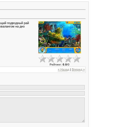
ящий подводный рай
квалангом на дно
Рейтинг
:
0.0
/
0
« Назад
|
Вперед »