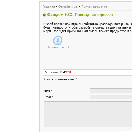
Главная
»
Онлайн игры
»
Поиск предметов
Фишдом H2O. Подводная одиссея
В этой необычной игре вы займетесь разведением рыбок 
будет непросто! Чтобы раздобыть средства для покупки а
моря. Вас ждет оригинальная смесь поиска предметов и э
Скачать для
PC
Счетчики
:
214
/
138
Всего комментариев
:
0
Имя *:
Email *: