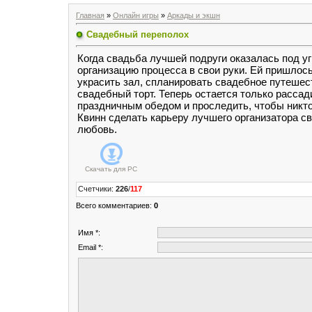
Главная
»
Онлайн игры
»
Аркады и экшн
Свадебный переполох
Когда свадьба лучшей подруги оказалась под уг
организацию процесса в свои руки. Ей пришлос
украсить зал, спланировать свадебное путешес
свадебный торт. Теперь остается только рассади
праздничным обедом и проследить, чтобы никт
Квинн сделать карьеру лучшего организатора с
любовь.
Скачать для
PC
Счетчики
:
226
/
117
Всего комментариев
:
0
Имя *:
Email *: