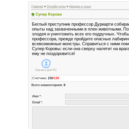
Главная
»
Онлайн игры
»
Аркады и экшн
Супер Корова
Беглый преступник профессор Дуриарти собира
опыты над захваченными в плен животными. По
злодея и уничтожить всех его подручных. Чтоб
профессора, прежде пройдите опасные лабирин
всевозможные монстры. Справиться с ними пом
Супер Коровы: если она сверху налетит на врага
ему не поздоровится!
Скачать для
PC
Счетчики
:
230
/
130
Всего комментариев
:
0
Имя *:
Email *: