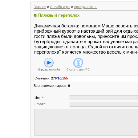
Главная
»
Онлайн игры
»
Аркады и экшн
Пляжный переполох
Динамичная бегалка: помогаем Маше освоить аз
прибрежный курорт в настоящий рай для отдыха
гости пляжа были довольны, приносите им прох
бутерброды, сдавайте в прокат надувные матрас
защищающие от солнца. Одной из отличительны
переполоха" является множество веселых мини-
Играть онлайн
Скачать для
PC
Счетчики
:
276
/
10
/
155
Всего комментариев
:
0
Имя *:
Email *: