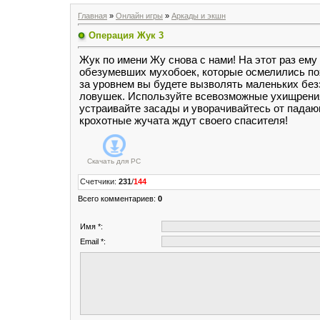
Главная
»
Онлайн игры
»
Аркады и экшн
Операция Жук 3
Жук по имени Жу снова с нами! На этот раз ему
обезумевших мухобоек, которые осмелились по
за уровнем вы будете вызволять маленьких бе
ловушек. Используйте всевозможные ухищрения
устраивайте засады и уворачивайтесь от падаю
крохотные жучата ждут своего спасителя!
Скачать для
PC
Счетчики
:
231
/
144
Всего комментариев
:
0
Имя *:
Email *: