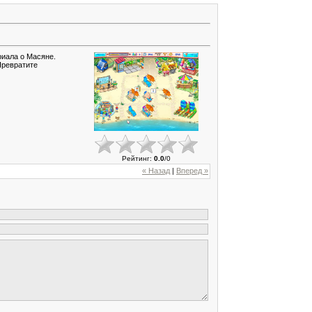
риала о Масяне.
Превратите
Рейтинг
:
0.0
/
0
« Назад
|
Вперед »