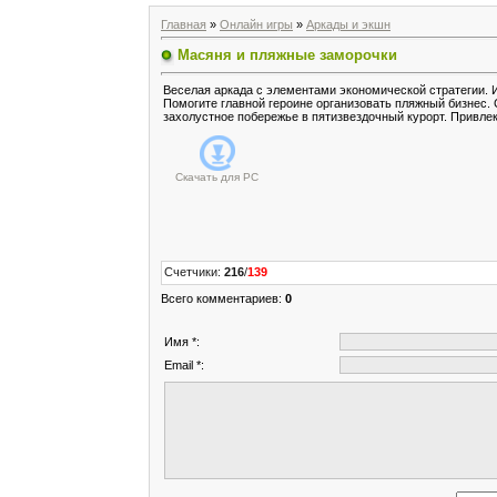
Главная
»
Онлайн игры
»
Аркады и экшн
Масяня и пляжные заморочки
Веселая аркада с элементами экономической стратегии. 
Помогите главной героине организовать пляжный бизнес.
захолустное побережье в пятизвездочный курорт. Привле
Скачать для
PC
Счетчики
:
216
/
139
Всего комментариев
:
0
Имя *:
Email *: