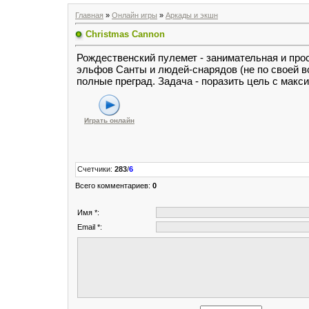
Главная
»
Онлайн игры
»
Аркады и экшн
Christmas Cannon
Рождественский пулемет - занимательная и про
эльфов Санты и людей-снарядов (не по своей во
полные преград. Задача - поразить цель с мак
Играть онлайн
Счетчики
:
283
/
6
Всего комментариев
:
0
Имя *:
Email *: