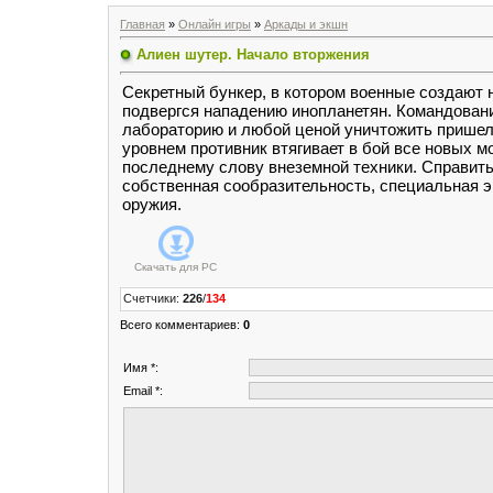
Главная
»
Онлайн игры
»
Аркады и экшн
Алиен шутер. Начало вторжения
Секретный бункер, в котором военные создают 
подвергся нападению инопланетян. Командовани
лабораторию и любой ценой уничтожить прише
уровнем противник втягивает в бой все новых м
последнему слову внеземной техники. Справить
собственная сообразительность, специальная э
оружия.
Скачать для
PC
Счетчики
:
226
/
134
Всего комментариев
:
0
Имя *:
Email *: