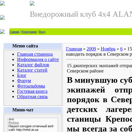
Внедорожный клуб 4х4 ALA
Главная
|
Регистрация
|
Вход
Меню сайта
Главная
»
2009
»
Ноябрь
»
6
» 15
Главная страница
наводить порядок в Северском 
Информация о сайте
Каталог файлов
15 джиперских экипажей отпра
Каталог статей
Северском районе
Блог
В минувшую суб
Форум
Фотоальбомы
экипажей отпр
Гостевая книга
Обратная связь
порядок в Севе
детских лагер
Мини-чат
станицы Крепос
мы всегда за со